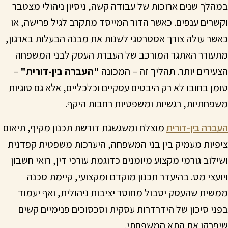
במהלך שנים ארוכות של עבודה קשה, ניסיון ניהולי מצטבר
וקשרים ענפים. כאשר הדור המייסד מתקרב לגיל פרישה, או
כאשר עולה צורך אסטרטגי לשנות את מבנה הבעלות בארגון,
מתעורר האתגר המורכב של העברת העסק לבני המשפחה
הצעירים יותר. תהליך זה – המכונה
"העברה בין-דורית"
–
טומן בחובו לא רק היבטים עסקיים וכלכליים, אלא גם סוגיות
משפחתיות, רגשיות ומשפטיות רחבות היקף.
העברה בין-דורית
מוצלח ומשגשגת דורשת תכנון מקיף, תיאום
ציפיות מעמיק בין בני המשפחה, היערכות משפטית קפדנית
ושילוב גורמי מקצוע מיומנים כדוגמת עורכי דין, רואי חשבון
ויועצי מס. בהיעדר תכנון מוקדם ומקצועי, קיימת סכנה
ממשית שהעסק יסבול מחוסר יציבות ניהולית, ואף יעמוד
בפני סיכון של הידרדרות עסקית וסכסוכים פנימיים קשים
שיפרקו את התא המשפחתי.