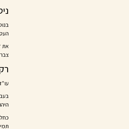
ניס
בנוס
העסק
את ד
צבר 
רקע
עו"ד סגל
בעבר
היהו
כחלק
תמיכ