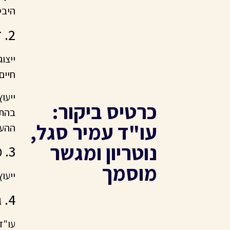
היבט
2. דיני ירושה והגיל השלישי
ייצו
חיים
ייעו
כרטיס ביקור:
בהתמ
עו"ד עמיר סגל,
ההעב
נוטריון ומגשר
3. משפט אזרחי-מסחרי
מוסמך
ייעו
4. גישור ובוררות
עו"ד