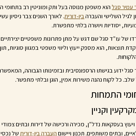
 עמיר סגל
הוא משפטן מנוסה בעל ותק ומוניטין רב בתחומי ה
ן לגיל השלישי והעברה
בין-דורית
. לאורך השנים צבר ניסיון עש
עיות, יסודיות ויושרה בלתי מתפשרת.
ו של עו"ד סגל שם דגש על מתן פתרונות משפטיים יצירתיים 
דת תוצאות, הוא מספק ייעוץ וליווי משפטי במגוון סוגיות, ת
לקוחות.
 סגל ידוע בגישתו הרספונסיבית ובזמינותו הגבוהה, המאפשרת 
שלב. כל לקוח נהנה משירות אמין, הוגן ובלתי מתפשר.
מי התמחות
י ויעוץ בעסקאות נדל"ן, מכירה ורכישה של דירות ובתים צמוד
יים, ובתים משותפים. תכנון ויישום
העברה בין-דורית
של נכסי 