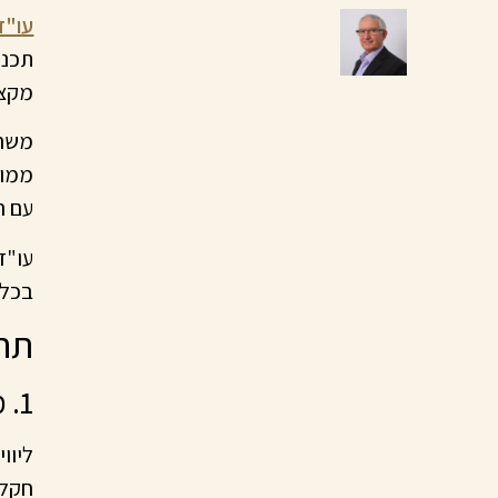
עו"ד
תכנו
מקצו
משרד
ממוק
עם ה
עו"ד
בכל 
תחו
1. מקרקעין וקניין
ליוו
חקלא